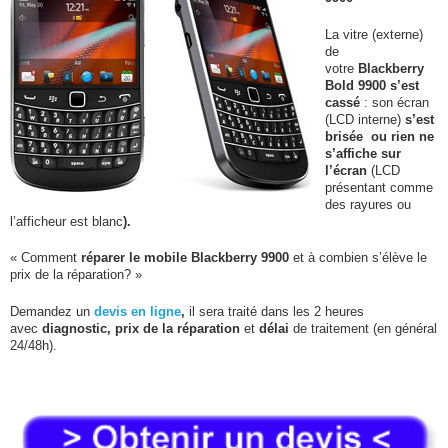
La vitre (externe)
de
votre
Blackberry
Bold 9900 s’est
cassé
: son écran
(LCD interne)
s’est
brisée ou rien ne
s’affiche sur
l’écran
(LCD
présentant comme
des rayures ou
l’afficheur est blanc
).
« Comment
réparer le mobile
Blackberry 9900
et à combien s’élève le
prix de la réparation? »
Demandez un
devis en ligne
,
il sera traité dans les 2 heures
avec
diagnostic, prix de la réparation
et
délai
de traitement (en général
24/48h).