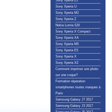
Sony Xperia Z1
Sony Xperia U
Sony Xperia M2
Sony Xperia Z
Nokia Lumia 520
Sony Xperia X Compact
Sony Xperia XA
Sony Xperia M5
Sony Xperia E5
Sony Xperia X
Sony Xperia XZ
Comment imprimer une photo
sur une coque?
Formation réparation
smartphones toutes marques à
Paris
Samsung Galaxy J7 2017
Samsung Galaxy J3 2017
Samsung Galaxy J5 2017