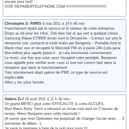
encore pour tout!
VIVE REPARERTELEPHONE.COM !!!!!!!!!!!!!!!!!!!!!!!!!!!!!!!!!!!
Christophe.S- PARIS
6 mai 2011 à 14 h 46 min
Franchement épaté par le service et le sérieux de cette entreprise.
Dispo au tél pour les infos, Site bien fait et qui sert à quelque chose.
Samsung Wawe GT8500 écran mort le Dimanche – Contact sur site le
dimanche soir, contacté le lundi matin par Benjamin – Portable livré le
Mardi chez eux et récupéré le Mercredi PM en à peine 24h (cela peux
être même plus rapide parait-il…et cela fonctionne correctement
Le must, une fois que vous avez récupéré votre portable, Benjamin
vous appelle pour vérifier avec vous si tout est correct tant dans la
réception que dans le fonctionnement
Trés sincérement étant patron de PME ce type de service est
impéccable
Allez y les yeux fermés
Valérie D-J
29 avril 2011 à 11 h 36 min
Un grand MERCI pour votre EFFICACITE & votre ACCUEIL.
Mon Black Berry Torch a retrouvé un écran tout neuf en 2 heures de
temps. Merci Benjamin pour cette réactivité !
(A savoir que mon Opérateur me proposait de changer l’écran avec…. 3
semaines de délais ;-(
Je serai la première à faire de la pub pour vous !!!