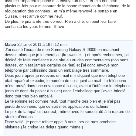
fissure ! Reparertelephone m’a envoyé un devis et m’a contacté
plusieurs fois pour m’assurer de la bonne réparation du téléphone, de la
récuparation des données…et m’a même renvoyé le portable en
Suisse, il est arrivé comme neuf.
De plus, le prix a été très correct. Rien à dire, on peut leur faire
confiance les yeux fermés. Bravo
Mateo
23 juillet 2011 à 18 h 12 min
J’ai cassé l’écran de mon Samsung Galaxy S I9000 en marchant
dessus alors que je le cherchait (la pwasse…) et après recherches, j’ai
décidé de faire confiance à ce site au vu des commentaires (non sans
doutes, on n’est jamais certains de rien) et j’ai donc envoyé mon
téléphone par collissimo dans un emballage très sommaire.
Deux jours après je recevais un mail m’indiquant que mon téléphone
était réparé et expédié, le numéro de colis joint au mail. Le téléphone
m’est arrivé dans une enveloppe à bulles, avec à l’intérieur le téléphone
(enroulé dans du papier à bulles) dans l’emballage que j’avais bricolé,
donc tout très bien emballé.
Le téléphone est comme neuf, tout marche très bien et je n’ai pas
perdu de données, que ce soit mes applications ou fichiers.
Le prix de la répa’ est correct, même avec le surcoût dû à la rupture de
stocks d’écrans.
Donc voilà, je pense refaire appel à vous lors de mes prochains
sinistres (Je croise les doigts quand même!)