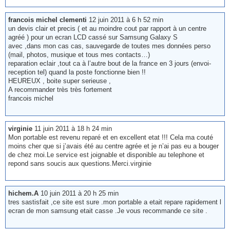
francois michel clementi
12 juin 2011 à 6 h 52 min
un devis clair et precis ( et au moindre cout par rapport à un centre
agréé ) pour un ecran LCD cassé sur Samsung Galaxy S
avec ,dans mon cas cas, sauvegarde de toutes mes données perso
(mail, photos, musique et tous mes contacts…)
reparation eclair ,tout ca à l’autre bout de la france en 3 jours (envoi-
reception tel) quand la poste fonctionne bien !!
HEUREUX , boite super serieuse ,
A recommander très très fortement
francois michel
virginie
11 juin 2011 à 18 h 24 min
Mon portable est revenu reparé et en excellent etat !!! Cela ma couté
moins cher que si j’avais été au centre agrée et je n’ai pas eu a bouger
de chez moi.Le service est joignable et disponible au telephone et
repond sans soucis aux questions.Merci.virginie
hichem.A
10 juin 2011 à 20 h 25 min
tres sastisfait ,ce site est sure .mon portable a etait repare rapidement l
ecran de mon samsung etait casse .Je vous recommande ce site .