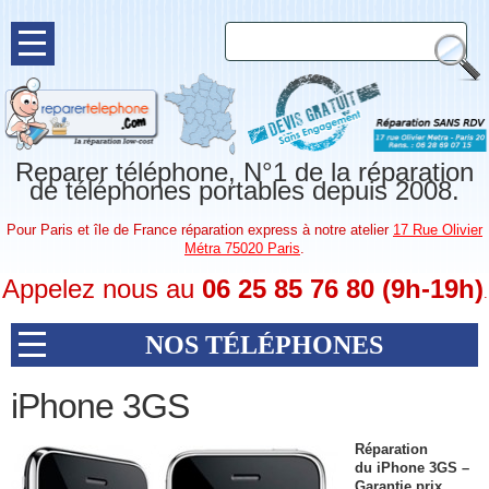
Reparer téléphone, N°1 de la réparation
de téléphones portables depuis 2008.
Pour Paris et île de France réparation express à notre atelier
17 Rue Olivier
Métra 75020 Paris
.
Appelez nous au
06 25 85 76 80 (9h-19h)
.
NOS TÉLÉPHONES
iPhone 3GS
Réparation
du iPhone 3GS –
Garantie prix