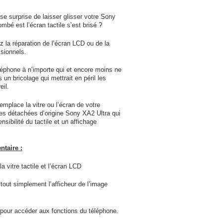
e surprise de laisser glisser votre Sony
ombé est l’écran tactile s’est brisé ?
z la réparation de l’écran LCD ou de la
ssionnels.
léphone à n’importe qui et encore moins ne
un bricolage qui mettrait en péril les
eil.
mplace la vitre ou l’écran de votre
es détachées d’origine Sony XA2 Ultra qui
sibilité du tactile et un affichage
taire :
a vitre tactile et l’écran LCD
tout simplement l’afficheur de l’image
gt pour accéder aux fonctions du téléphone.