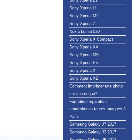
Sony Xperia Z1
Sony Xperia U
Sony Xperia M2
Sony Xperia Z
Nokia Lumia 520
Sony Xperia X Compact
Sony Xperia XA
Sony Xperia M5
Sony Xperia E5
Sony Xperia X
Sony Xperia XZ
Comment imprimer une photo
sur une coque?
Formation réparation
smartphones toutes marques à
Paris
Samsung Galaxy J7 2017
Samsung Galaxy J3 2017
Samsung Galaxy J5 2017