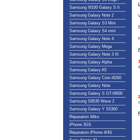
Samsung I9100 Galaxy S II
Samsung Galaxy Note 2
V
Samsung Galaxy S3 Mini
Samsung Galaxy S4 mini
Samsung Galaxy Note 4
Samsung Galaxy Mega
Samsung Galaxy Note 3 III
1
Samsung Galaxy Alpha
d
Samsung Galaxy A5
Samsung Galaxy Core i8260
Samsung Galaxy Note
Samsung Galaxy S GT-I9000
2
Samsung S8530 Wave 2
c
Samsung Galaxy Y S5360
Réparation Wiko
iPhone 3GS
Réparation iPhone 4/4S